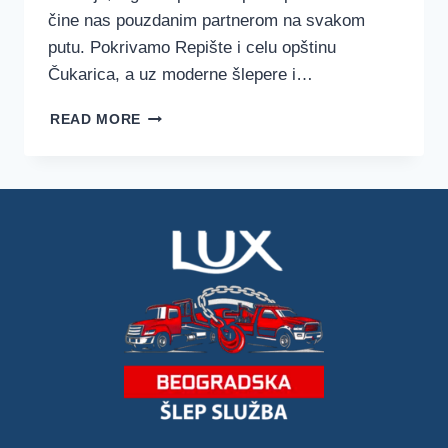
čine nas pouzdanim partnerom na svakom
putu. Pokrivamo Repište i celu opštinu
Čukarica, a uz moderne šlepere i…
ŠLEP
READ MORE
SLUŽBA
REPIŠTE
–
LUX