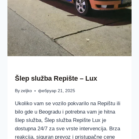
ŠLEP SLUŽBAA LUX BEOGRAD SRBIJA
Šlep služba Repište – Lux
By
zeljko
фебруар 21, 2025
Ukoliko vam se vozilo pokvarilo na Repištu ili
bilo gde u Beogradu i potrebna vam je hitna
šlep služba, Šlep služba Repište Lux je
dostupna 24/7 za sve vrste intervencija. Brza
reakcija, siguran prevoz i pristupačne cene