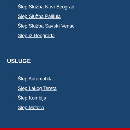
Šlep Služba Novi Beograd
Šlep Služba Palilula
Šlep Služba Savski Venac
Šlep iz Beograda
USLUGE
Šlep Automobila
Šlep Lakog Tereta
Šlep Kombija
Šlep Motora