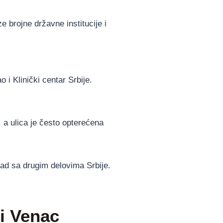
 brojne državne institucije i
o i Klinički centar Srbije.
 a ulica je često opterećena
rad sa drugim delovima Srbije.
i Venac