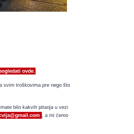
ogledati ovde.
sa svim troškovima pre nego što
mate bilo kakvih pitanja u vezi
cvija@gmail.com
, a mi ćemo