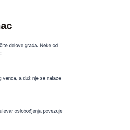
nac
čite delove grada. Neke od
:
 venca, a duž nje se nalaze
Bulevar oslobođjenja povezuje