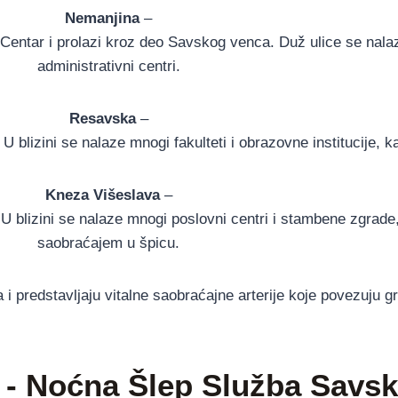
Nemanjina
–
 Centar i prolazi kroz deo Savskog venca. Duž ulice se nalaze
administrativni centri.
Resavska
–
U blizini se nalaze mnogi fakulteti i obrazovne institucije, ka
Kneza Višeslava
–
blizini se nalaze mnogi poslovni centri i stambene zgrade,
saobraćajem u špicu.
i predstavljaju vitalne saobraćajne arterije koje povezuju g
- Noćna Šlep Služba Savsk