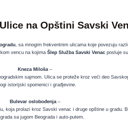
Ulice na Opštini Savski Ve
eogradu
, sa mnogim frekventnim ulicama koje povezuju razli
vskom vencu na kojima
Šlep Služba Savski Venac
posluje su
Kneza Miloša
–
ogradskim sajmom. Ulica se proteže kroz veći deo Savskog
gi istorijski spomenici i građjevine.
Bulevar oslobođenja
–
du, koja prolazi kroz Savski venac i druge opštine u gradu. 
 grada sa jugom Beograda i auto-putem.