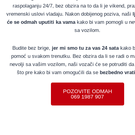
raspolaganju 24/7, bez obzira na to da li je vikend, praz
vremenski uslovi vladaju. Nakon dobijenog poziva, naši
l
će se odmah uputiti ka vama
kako bi vam pomogli u nev
sa vozilom.
Budite bez brige,
jer mi smo tu za vas 24 sata
kako b
pomoć u svakom trenutku. Bez obzira da li se radi o man
nevolji sa vašim vozilom, naši vozači će se potruditi d
što pre kako bi vam omogućili da se
bezbedno vrati
POZOVITE ODMAH
069 1987 907