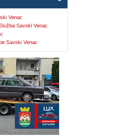
vski Venac
Služba Savski Venac
ac
žbe Savski Venac