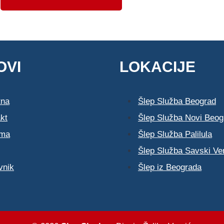
OVI
LOKACIJE
tna
Šlep Služba Beograd
kt
Šlep Služba Novi Beog
ma
Šlep Služba Palilula
Šlep Služba Savski Ve
vnik
Šlep iz Beograda