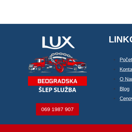
LINK
Poče
Konta
O Na
Blog
Ceno
069 1987 907