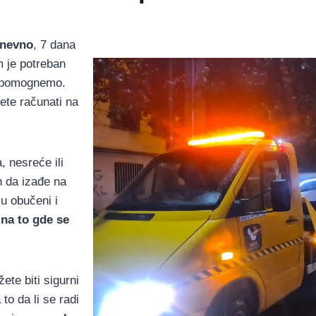
dnevno
, 7 dana
m je potreban
am pomognemo.
ete računati na
, nesreće ili
n da izađe na
u obučeni i
 na to gde se
ete biti sigurni
o da li se radi