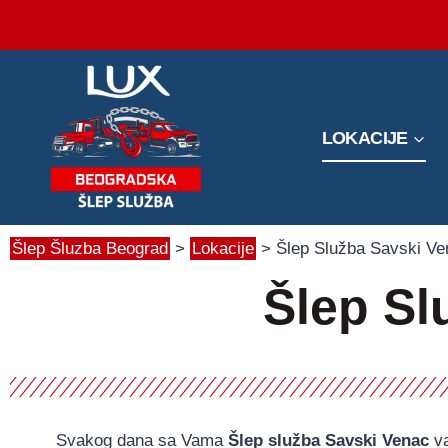
LOKACIJE
Šlep Šluzba Beograd
>
Lokacije
> Šlep Služba Savski Ve
Šlep Sl
Svakog dana sa Vama
Šlep služba Savski Venac
va