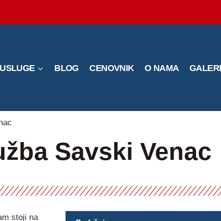
USLUGE
BLOG
CENOVNIK
O NAMA
GALER
nac
užba Savski Venac
m stoji na