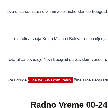
ova ulica se nalazi u blizini železničke stanice Beograd
ova ulica spaja Kralja Milana i Bulevar oslobođjenja. 
ova ulica povezuje Novi Beograd sa Savskim vencem. U 
Ove i druge
ulice na Savskom vencu
čine srce Beograda 
Radno Vreme 00-24 