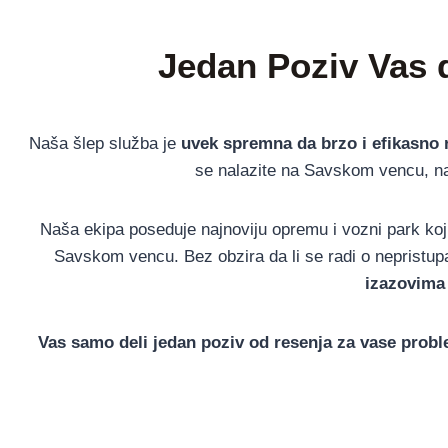
Jedan Poziv Vas 
Naša šlep služba je
uvek spremna da brzo i efikasno 
se nalazite na Savskom vencu, na
Naša ekipa poseduje najnoviju opremu i vozni park koj
Savskom vencu. Bez obzira da li se radi o nepristupač
izazovima
Vas samo deli jedan poziv od resenja za vase prob