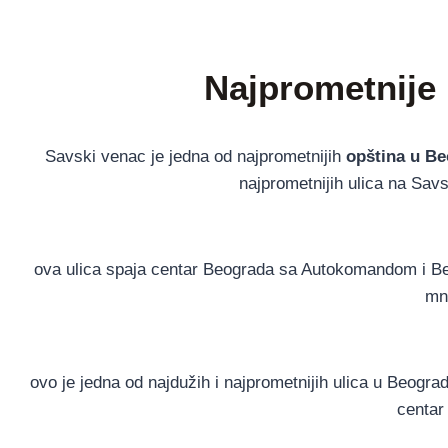
Najprometnije 
Savski venac je jedna od najprometnijih
opština u B
najprometnijih ulica na Sa
ova ulica spaja centar Beograda sa Autokomandom i Be
mno
ovo je jedna od najdužih i najprometnijih ulica u Beogra
centar