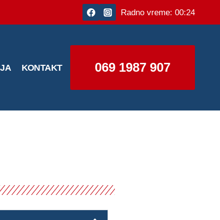
Radno vreme: 00:24
069 1987 907
IJA
KONTAKT