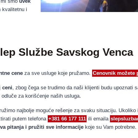
a, mi smo
uvek
kvalitetnu i
lep Službe Savskog Venca
entne cene
za sve usluge koje pružamo.
Cenovnik možete p
 ceni
, zbog čega se trudimo da naši klijenti budu upoznati 
 odluče za korišćenje naših usluga.
ružimo najbolje moguće rešenje za svaku situaciju. Ukoliko i
irati putem telefona
+381 66 177 111
ili emaila
slepsluzba
va pitanja i pružiti sve informacije
koje su Vam potrebne.