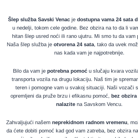
Šlep služba Savski Venac
je
dostupna vama 24 sata 
u nedelji, tokom cele godine. Bez obzira na to da li va
hitan šlep usred noći ili rano ujutru. Mi smo tu da v
Naša šlep služba je
otvorena 24 sata
, tako da uvek mož
nas kada vam je najpotrebnije.
Bilo da vam je
potrebna pomoć
u slučaju kvara vozila
transporta vozila na drugu lokaciju. Naš tim je sprema
teren i pomogne vam u svakoj situaciji. Naši vozači s
opremljeni da pruže brzu i efikasnu pomoć,
bez obzira
nalazite
na Savskom Vencu.
Zahvaljujući našem
neprekidnom radnom vremenu
, mož
da ćete dobiti pomoć kad god vam zatreba, bez obzira na t