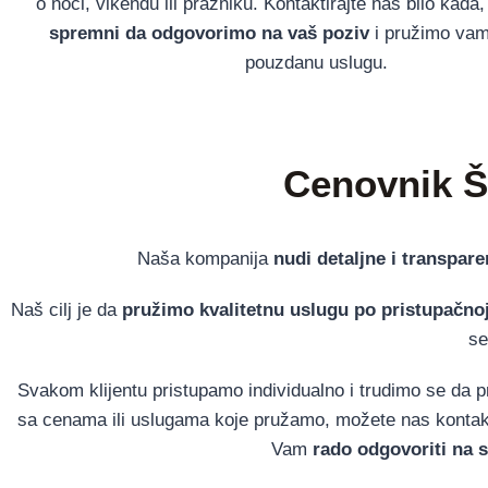
o noći, vikendu ili prazniku. Kontaktirajte nas bilo kad
spremni da odgovorimo na vaš poziv
i pružimo vam 
pouzdanu uslugu.
Cenovnik Š
Naša kompanija
nudi detaljne i transpar
Naš cilj je da
pružimo kvalitetnu uslugu po pristupačnoj
se
Svakom klijentu pristupamo individualno i trudimo se da p
sa cenama ili uslugama koje pružamo, možete nas kontakt
Vam
rado odgovoriti na s