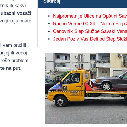
Sadržaj
nik ili kakvi
jubazni vozači
Najprometnije Ulice na Opštini Sa
olji koju imate
Radno Vreme 00-24 – Noćna Šlep 
Cenovnik Šlep Službe Savski Ven
Jedan Poziv Vas Deli od Šlep Slu
i vam pružili
joj ili većoj
a reše problem
te na put
.