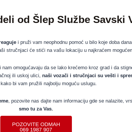
deli od Šlep Službe Savski
reaguje
i pruži vam neophodnu pomoć u bilo koje doba dana i
ši stručnjaci će stići na vašu lokaciju u najkraćem moguće
i nam omogućavaju da se lako krećemo kroz grad i da stigne
noj ili uskoj ulici,
naši vozači i stručnjaci su vešti i sp
kako bi vam pružili najbolju moguću uslugu.
leme
, pozovite nas dajte nam informaciju gde se nalazite, vrs
smo tu za Vas.
POZOVITE ODMAH
069 1987 907