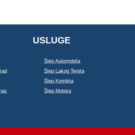
USLUGE
Šlep Automobila
rad
Šlep Lakog Tereta
Šlep Kombija
nac
Šlep Motora