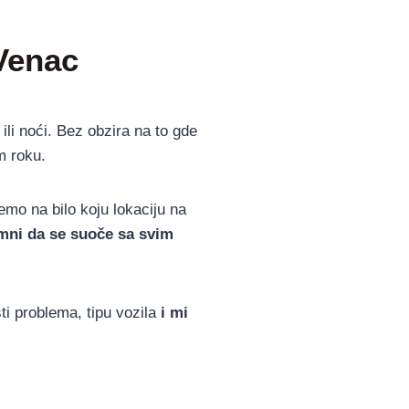
 Venac
li noći. Bez obzira na to gde
m roku.
mo na bilo koju lokaciju na
remni da se suoče sa svim
ti problema, tipu vozila
i mi