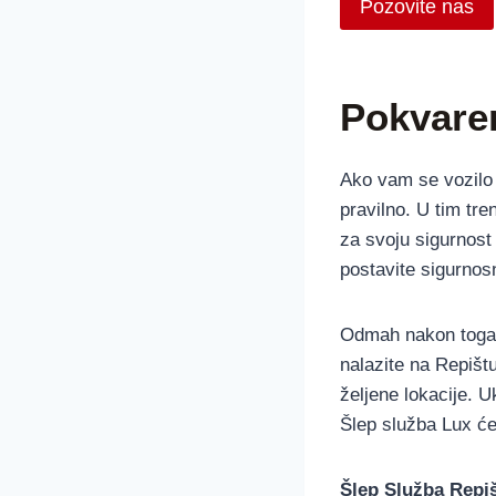
Pozovite nas
Pokvaren
Ako vam se vozilo p
pravilno. U tim tre
za svoju sigurnost 
postavite sigurnosn
Odmah nakon toga,
nalazite na Repišt
željene lokacije. U
Šlep služba Lux će
Šlep Služba Repi