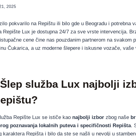
21, 2025
lo pokvarilo na Repištu ili bilo gde u Beogradu i potrebna v
a Repište Lux je dostupna 24/7 za sve vrste intervencija. Brz
pristupačne cene čine nas pouzdanim partnerom na svakom 
tinu Čukarica, a uz moderne šlepere i iskusne vozače, vaše v
 Šlep služba Lux najbolji iz
Repištu?
lužba Repište Lux se ističe kao
najbolji izbor
zbog naše
br
rog poznavanja lokalnih puteva i specifičnosti Repišta
. 
 karaktera Repišta i bilo da ste se našli u nevolji u stamben