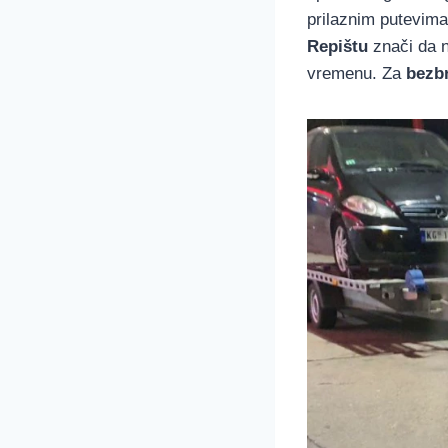
prilaznim putevim
Repištu
znači da 
vremenu. Za
bezb