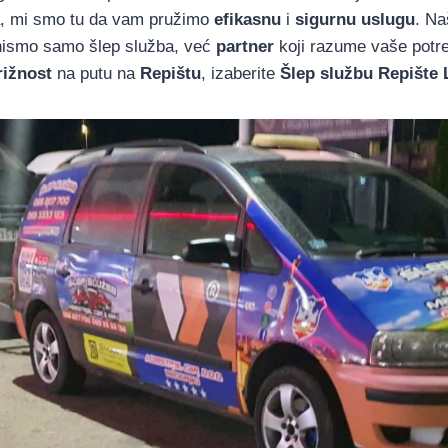
a, mi smo tu da vam pružimo
efikasnu
i
sigurnu uslugu
. N
nismo samo šlep služba, već
partner
koji razume vaše potre
rižnost
na putu na
Repištu
, izaberite
Šlep službu Repište 