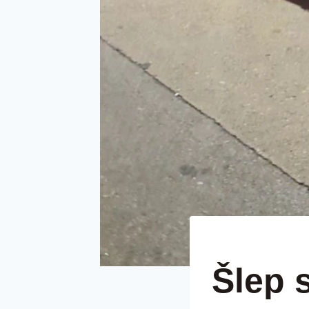
ŠLEP SLUŽBAA LUX 
Šlep 