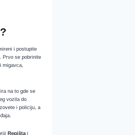
e?
ireni i postupite
. Prvo se pobrinite
ri migavca,
ra na to gde se
eg vozila do
ovete i policiju, a
đaja.
riji
Repišta
i