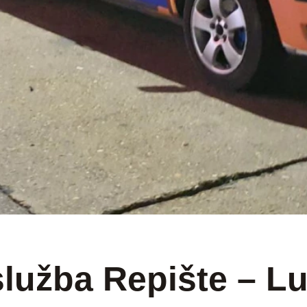
BEOGRAD SRBIJA
služba Repište – L