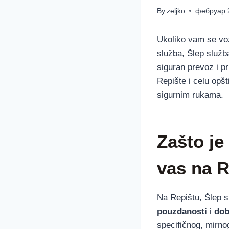
By
zeljko
фебруар 
Ukoliko vam se vozi
služba, Šlep služb
siguran prevoz i 
Repište i celu opš
sigurnim rukama.
Zašto je
vas na 
Na Repištu, Šlep s
pouzdanosti
i
dob
specifičnog, mirnog