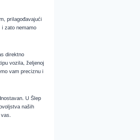
m, prilagođavajući
, i zato nemamo
as direktno
ipu vozila, željenoj
ćemo vam preciznu i
ednostavan. U Šlep
ovoljstva naših
 vas.