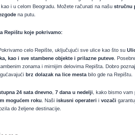
, kao i u celom Beogradu. Možete računati na našu
stručnu
ezgode
na putu.
na Repištu koje pokrivamo:
okrivamo celo Repište, uključujući sve ulice kao što su
Uli
ka, kao i sve stambene objekte i prilazne puteve
. Posebn
stambenim zonama i mirnijim delovima Repišta. Dobro pozna
ogućavajući
brz dolazak na lice mesta
bilo gde na Repištu.
stupna 24 sata dnevno
,
7 dana u nedelji
, kako bismo vam 
em mogućem roku
. Naši
iskusni operateri
i
vozači
garantu
zila do željene destinacije.