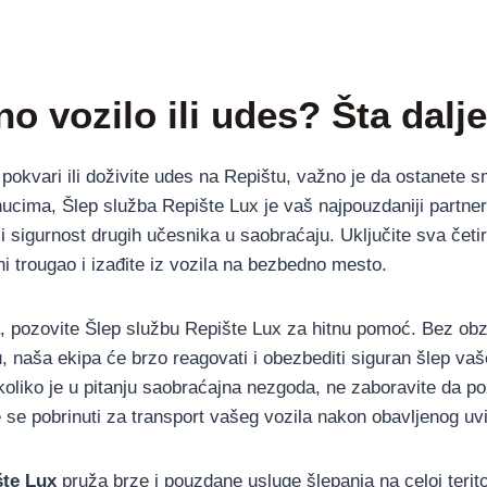
o vozilo ili udes? Šta dalj
okvari ili doživite udes na Repištu, važno je da ostanete sm
nucima, Šlep služba Repište Lux je vaš najpouzdaniji partner
i sigurnost drugih učesnika u saobraćaju. Uključite sva četi
i trougao i izađite iz vozila na bezbedno mesto.
 pozovite Šlep službu Repište Lux za hitnu pomoć. Bez obzi
u, naša ekipa će brzo reagovati i obezbediti siguran šlep vaš
koliko je u pitanju saobraćajna nezgoda, ne zaboravite da poz
 se pobrinuti za transport vašeg vozila nakon obavljenog uvi
šte Lux
pruža brze i pouzdane usluge šlepanja na celoj terito