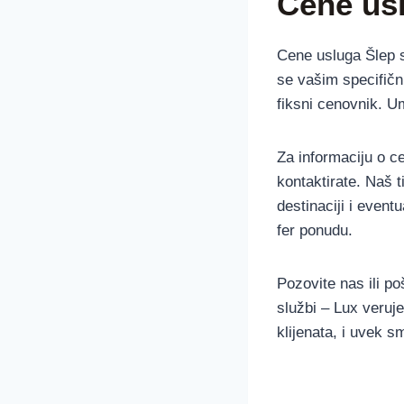
Cene us
Cene usluga Šlep s
se vašim specifič
fiksni cenovnik. U
Za informaciju o c
kontaktirate. Naš t
destinaciji i even
fer ponudu.
Pozovite nas ili po
službi – Lux veruj
klijenata, i uvek 