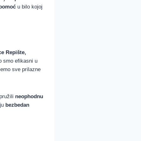
 pomoć
u bilo kojoj
ce Repište,
o smo efikasni u
jemo sve prilazne
pružili
neophodnu
ju
bezbedan