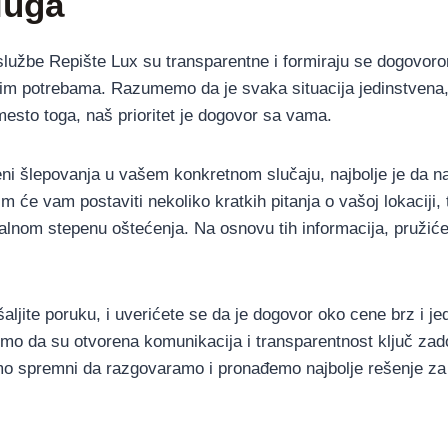
luga
lužbe Repište Lux su transparentne i formiraju se dogovoro
nim potrebama. Razumemo da je svaka situacija jedinstvena
mesto toga, naš prioritet je dogovor sa vama.
eni šlepovanja u vašem konkretnom slučaju, najbolje je da n
im će vam postaviti nekoliko kratkih pitanja o vašoj lokaciji, t
tualnom stepenu oštećenja. Na osnovu tih informacija, pruži
šaljite poruku, i uverićete se da je dogovor oko cene brz i j
emo da su otvorena komunikacija i transparentnost ključ zad
smo spremni da razgovaramo i pronađemo najbolje rešenje za