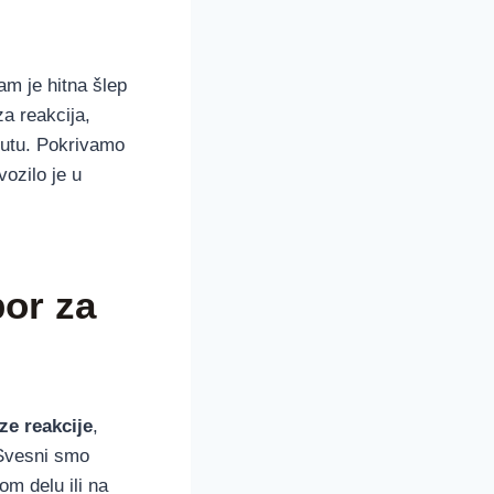
am je hitna šlep
a reakcija,
putu. Pokrivamo
ozilo je u
bor za
ze reakcije
,
Svesni smo
om delu ili na