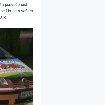
aša posvećenost
be i brine o vašem
Lux
.