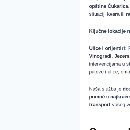
opštine Čukarica
situaciji
kvara
ili
n
Ključne lokacije 
Ulice i orijentiri:
P
Vinogradi, Jezers
intervencijama u 
puteve i ulice, om
Naša služba je
do
pomoć
u
najkrać
transport
vašeg vo