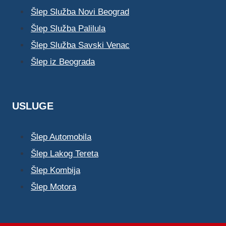
Šlep Služba Novi Beograd
Šlep Služba Palilula
Šlep Služba Savski Venac
Šlep iz Beograda
USLUGE
Šlep Automobila
Šlep Lakog Tereta
Šlep Kombija
Šlep Motora