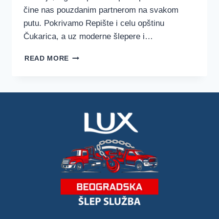
čine nas pouzdanim partnerom na svakom
putu. Pokrivamo Repište i celu opštinu
Čukarica, a uz moderne šlepere i…
ŠLEP
READ MORE
SLUŽBA
REPIŠTE
–
LUX