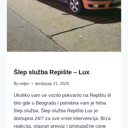
ŠLEP SLUŽBAA LUX BEOGRAD SRBIJA
Šlep služba Repište – Lux
By
zeljko
фебруар 21, 2025
Ukoliko vam se vozilo pokvarilo na Repištu ili
bilo gde u Beogradu i potrebna vam je hitna
šlep služba, Šlep služba Repište Lux je
dostupna 24/7 za sve vrste intervencija. Brza
reakcija, siguran prevoz i pristupačne cene