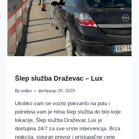
ŠLEP SLUŽBAA LUX BEOGRAD SRBIJA
Šlep služba Draževac – Lux
By
zeljko
фебруар 20, 2025
Ukoliko vam se vozilo pokvarilo na putu i
potrebna vam je hitna šlep služba do bilo koje
lokacije, Šlep služba Draževac Lux je
dostupna 24/7 za sve vrste intervencija. Brza
reakcija, siguran prevoz i pristupačne cene