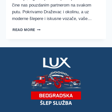
čine nas pouzdanim partnerom na svakom
putu. Pokrivamo Draževac i okolinu, a uz
moderne šlepere i iskusne vozače, vaše…
ŠLEP
READ MORE
SLUŽBA
DRAŽEVAC
–
LUX