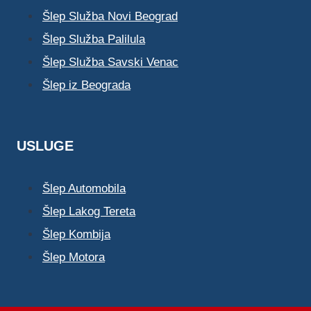
Šlep Služba Novi Beograd
Šlep Služba Palilula
Šlep Služba Savski Venac
Šlep iz Beograda
USLUGE
Šlep Automobila
Šlep Lakog Tereta
Šlep Kombija
Šlep Motora