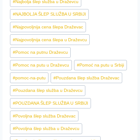
#
Najbolja šlep služba u Draževcu
#
NAJBOLJA ŠLEP SLUŽBA U SRBIJI
#
Najpovoljnija cena šlepa Draževac
#
Najpovoljnija cena šlepa u Draževcu
#
Pomoc na putnu Draževcu
#
Pomoc na putu u Draževcu
#
Pomoć na putu u Srbiji
#
pomoc-na-putu
#
Pouzdana šlep služba Draževac
#
Pouzdana šlep služba u Draževcu
#
POUZDANA ŠLEP SLUŽBA U SRBIJI
#
Povoljna šlep služba Draževac
#
Povoljna šlep služba u Draževcu