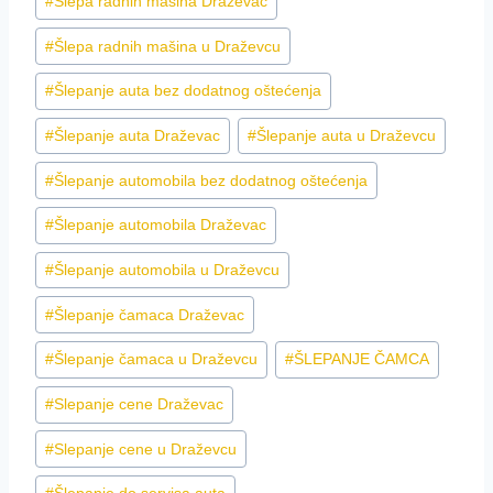
#
Šlepa radnih mašina Draževac
#
Šlepa radnih mašina u Draževcu
#
Šlepanje auta bez dodatnog oštećenja
#
Šlepanje auta Draževac
#
Šlepanje auta u Draževcu
#
Šlepanje automobila bez dodatnog oštećenja
#
Šlepanje automobila Draževac
#
Šlepanje automobila u Draževcu
#
Šlepanje čamaca Draževac
#
Šlepanje čamaca u Draževcu
#
ŠLEPANJE ČAMCA
#
Slepanje cene Draževac
#
Slepanje cene u Draževcu