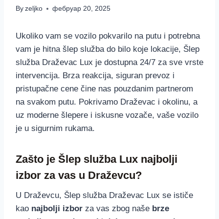
By
zeljko
фебруар 20, 2025
Ukoliko vam se vozilo pokvarilo na putu i potrebna
vam je hitna šlep služba do bilo koje lokacije, Šlep
služba Draževac Lux je dostupna 24/7 za sve vrste
intervencija. Brza reakcija, siguran prevoz i
pristupačne cene čine nas pouzdanim partnerom
na svakom putu. Pokrivamo Draževac i okolinu, a
uz moderne šlepere i iskusne vozače, vaše vozilo
je u sigurnim rukama.
Zašto je Šlep služba Lux najbolji
izbor za vas u Draževcu?
U Draževcu, Šlep služba Draževac Lux se ističe
kao
najbolji izbor
za vas zbog naše
brze