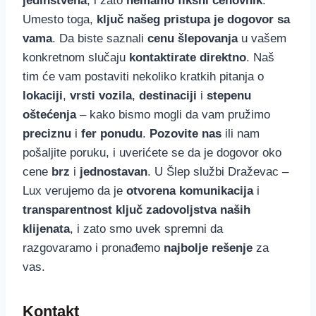
jedinstvena
, i zato
nemamo fiksni cenovnik
.
Umesto toga,
ključ našeg pristupa je dogovor sa
vama
. Da biste saznali
cenu šlepovanja
u vašem
konkretnom slučaju
kontaktirate direktno
. Naš
tim će vam postaviti nekoliko kratkih pitanja o
lokaciji
,
vrsti vozila
,
destinaciji
i
stepenu
oštećenja
– kako bismo mogli da vam pružimo
preciznu
i
fer ponudu
.
Pozovite nas
ili nam
pošaljite poruku, i uverićete se da je dogovor oko
cene
brz
i
jednostavan
. U Šlep službi Draževac –
Lux verujemo da je
otvorena komunikacija
i
transparentnost
ključ zadovoljstva naših
klijenata
, i zato smo uvek spremni da
razgovaramo i pronađemo
najbolje rešenje
za
vas.
Kontakt