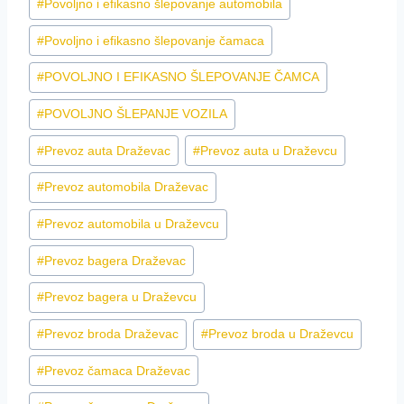
#
Povoljno i efikasno šlepovanje automobila
#
Povoljno i efikasno šlepovanje čamaca
#
POVOLJNO I EFIKASNO ŠLEPOVANJE ČAMCA
#
POVOLJNO ŠLEPANJE VOZILA
#
Prevoz auta Draževac
#
Prevoz auta u Draževcu
#
Prevoz automobila Draževac
#
Prevoz automobila u Draževcu
#
Prevoz bagera Draževac
#
Prevoz bagera u Draževcu
#
Prevoz broda Draževac
#
Prevoz broda u Draževcu
#
Prevoz čamaca Draževac