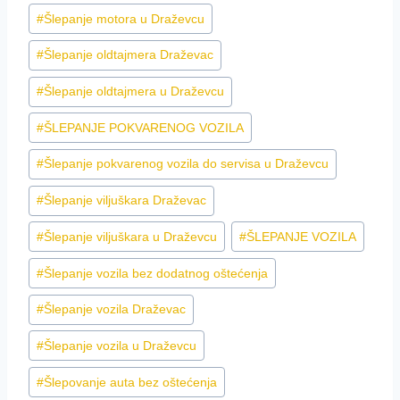
#
Šlepanje motora u Draževcu
#
Šlepanje oldtajmera Draževac
#
Šlepanje oldtajmera u Draževcu
#
ŠLEPANJE POKVARENOG VOZILA
#
Šlepanje pokvarenog vozila do servisa u Draževcu
#
Šlepanje viljuškara Draževac
#
Šlepanje viljuškara u Draževcu
#
ŠLEPANJE VOZILA
#
Šlepanje vozila bez dodatnog oštećenja
#
Šlepanje vozila Draževac
#
Šlepanje vozila u Draževcu
#
Šlepovanje auta bez oštećenja