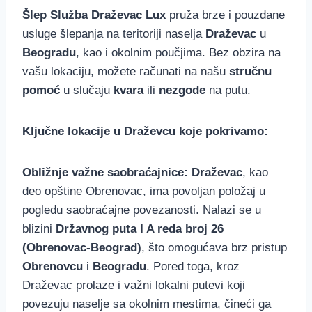
Šlep Služba Draževac Lux
pruža brze i pouzdane
usluge šlepanja na teritoriji naselja
Draževac
u
Beogradu
, kao i okolnim poučjima. Bez obzira na
vašu lokaciju, možete računati na našu
stručnu
pomoć
u slučaju
kvara
ili
nezgode
na putu.
Ključne lokacije u Draževcu koje pokrivamo:
Obližnje važne saobraćajnice:
Draževac
, kao
deo opštine Obrenovac, ima povoljan položaj u
pogledu saobraćajne povezanosti. Nalazi se u
blizini
Državnog puta I A reda broj 26
(Obrenovac-Beograd)
, što omogućava brz pristup
Obrenovcu
i
Beogradu
. Pored toga, kroz
Draževac prolaze i važni lokalni putevi koji
povezuju naselje sa okolnim mestima, čineći ga