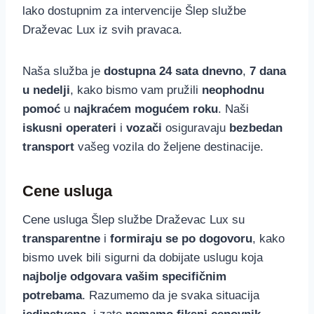
lako dostupnim za intervencije Šlep službe
Draževac Lux iz svih pravaca.
Naša služba je
dostupna 24 sata dnevno
,
7 dana
u nedelji
, kako bismo vam pružili
neophodnu
pomoć
u
najkraćem mogućem roku
. Naši
iskusni operateri
i
vozači
osiguravaju
bezbedan
transport
vašeg vozila do željene destinacije.
Cene usluga
Cene usluga Šlep službe Draževac Lux su
transparentne
i
formiraju se po dogovoru
, kako
bismo uvek bili sigurni da dobijate uslugu koja
najbolje odgovara vašim specifičnim
potrebama
. Razumemo da je svaka situacija