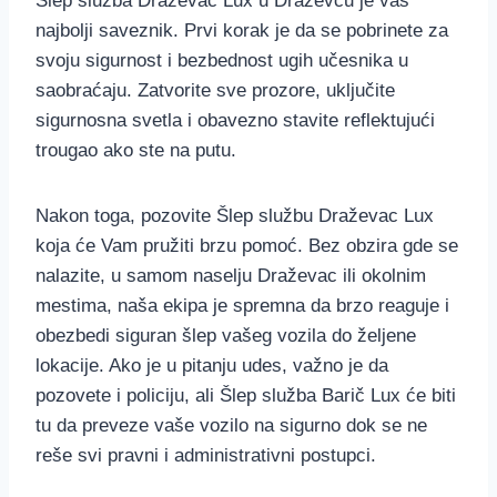
Šlep služba Draževac Lux u Draževcu je vaš
najbolji saveznik. Prvi korak je da se pobrinete za
svoju sigurnost i bezbednost ugih učesnika u
saobraćaju. Zatvorite sve prozore, uključite
sigurnosna svetla i obavezno stavite reflektujući
trougao ako ste na putu.
Nakon toga, pozovite Šlep službu Draževac Lux
koja će Vam pružiti brzu pomoć. Bez obzira gde se
nalazite, u samom naselju Draževac ili okolnim
mestima, naša ekipa je spremna da brzo reaguje i
obezbedi siguran šlep vašeg vozila do željene
lokacije. Ako je u pitanju udes, važno je da
pozovete i policiju, ali Šlep služba Barič Lux će biti
tu da preveze vaše vozilo na sigurno dok se ne
reše svi pravni i administrativni postupci.