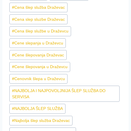
Tags:
#
Cena šlep služba Draževac
#
Cena slep sluzbe Draževac
#
Cena šlep službe u Draževcu
#
Cene slepanja u Draževcu
#
Cene šlepovanja Draževac
#
Cene šlepovanja u Draževcu
#
Cenovnik šlepa u Draževcu
#
NAJBOLJA I NAJPOVOLJNIJA ŠLEP SLUŽBA DO
SERVISA
#
NAJBOLJA ŠLEP SLUŽBA
#
Najbolja šlep služba Draževac