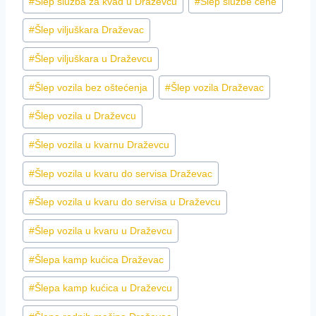
#
Šlep služba za kvad u Draževcu
#
Slep sluzbe cene
#
Šlep viljuškara Draževac
#
Šlep viljuškara u Draževcu
#
Šlep vozila bez oštećenja
#
Šlep vozila Draževac
#
Šlep vozila u Draževcu
#
Šlep vozila u kvarnu Draževcu
#
Šlep vozila u kvaru do servisa Draževac
#
Šlep vozila u kvaru do servisa u Draževcu
#
Šlep vozila u kvaru u Draževcu
#
Šlepa kamp kućica Draževac
#
Šlepa kamp kućica u Draževcu