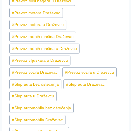
#
Prevoz Mini bagera u Draževcu
#
Prevoz motora Draževac
#
Prevoz motora u Draževcu
#
Prevoz radnih mašina Draževac
#
Prevoz radnih mašina u Draževcu
#
Prevoz viljuškara u Draževcu
#
Prevoz vozila Draževac
#
Prevoz vozila u Draževcu
#
Šlep auta bez oštećenja
#
Šlep auta Draževac
#
Šlep auta u Draževcu
#
Šlep automobila bez oštećenja
#
Šlep automobila Draževac