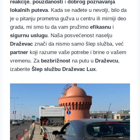
reakcije
,
pouzdanosti
i
dobrog poznavanja
lokalnih puteva
. Kada se nađete u nevolji, bilo da
je u pitanju prometna gužva u centru ili mirniji deo
grada, mi smo tu da vam pružimo
efikasnu
i
sigurnu uslugu
. Naša posvećenost naselju
Draževac
znači da nismo samo šlep služba, već
partner
koji razume vaše potrebe i brine o vašem
vremenu. Za
bezbrižnost
na putu u
Draževcu
,
izaberite
Šlep službu Draževac Lux
.