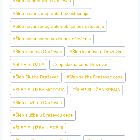
#
Šlep automobila u Draževcu
#
Šlep havarisanog auta bez oštećenja
#
Šlep havarisanog automobilaa bez oštećenja
#
Šlep havarisanog vozila bez oštećenja
#
Šlep kvadova Draževac
#
Šlep kvadova u Draževcu
#
ŠLEP SLUŽBA
#
Slep sluzba cene Draževac
#
Šlep Služba Draževac
#
Šlep služba Draževac cene
#
SLEP SLUZBA MOTORA
#
ŠLEP SLUŽBA SRBIJA
#
Šlep služba u Draževcu
#
Šlep služba u Draževcu cene
#
ŠLEP SLUŽBA U SRBIJI