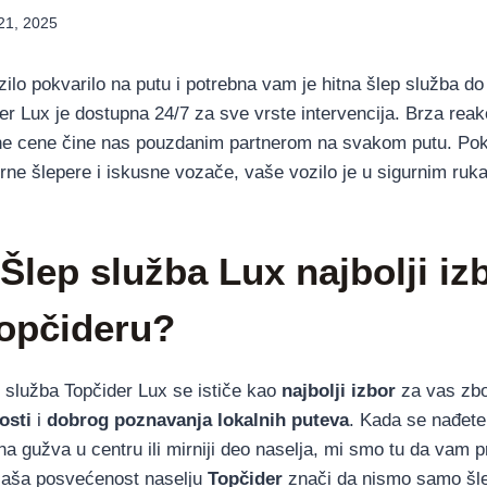
21, 2025
lo pokvarilo na putu i potrebna vam je hitna šlep služba do b
er Lux je dostupna 24/7 za sve vrste intervencija. Brza reakc
čne cene čine nas pouzdanim partnerom na svakom putu. Pok
rne šlepere i iskusne vozače, vaše vozilo je u sigurnim ruk
 Šlep služba Lux najbolji iz
Topčideru?
 služba Topčider Lux se ističe kao
najbolji izbor
za vas zb
osti
i
dobrog poznavanja lokalnih puteva
. Kada se nađete 
tna gužva u centru ili mirniji deo naselja, mi smo tu da vam
Naša posvećenost naselju
Topčider
znači da nismo samo šle