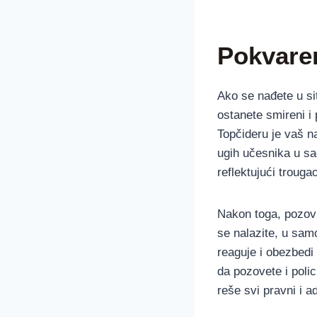
Pokvaren
Ako se nađete u sit
ostanete smireni i
Topčideru je vaš na
ugih učesnika u sa
reflektujući trouga
Nakon toga, pozovi
se nalazite, u sam
reaguje i obezbedi 
da pozovete i polic
reše svi pravni i a