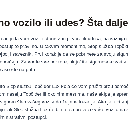
o vozilo ili udes? Šta dalj
uaciji da vam vozilo stane zbog kvara ili udesa, najvažnija s
 postupite pravilno. U takvim momentima, Šlep služba Topči
jbolji saveznik. Prvi korak je da se pobrinete za svoju sigu
obraćaju. Zatvorite sve prozore, uključite sigurnosna svetla
o ako ste na putu.
te Šlep službu Topčider Lux koja će Vam pružiti brzu pomoć
om naselju Topčider ili okolnim mestima, naša ekipa je spr
siguran šlep vašeg vozila do željene lokacije. Ako je u pitan
iju, ali Šlep služba Lux će biti tu da preveze vaše vozilo na
dministrativni postupci.