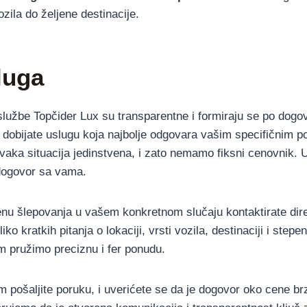
zila do željene destinacije.
luga
lužbe Topčider Lux su transparentne i formiraju se po dogo
da dobijate uslugu koja najbolje odgovara vašim specifičnim 
ka situacija jedinstvena, i zato nemamo fiksni cenovnik. U
 dogovor sa vama.
enu šlepovanja u vašem konkretnom slučaju kontaktirate dir
iko kratkih pitanja o lokaciji, vrsti vozila, destinaciji i step
 pružimo preciznu i fer ponudu.
m pošaljite poruku, i uverićete se da je dogovor oko cene br