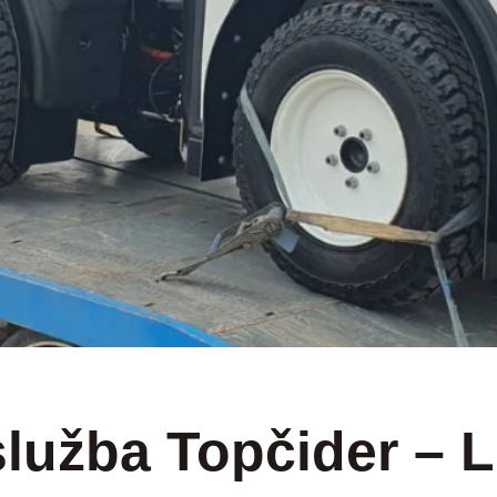
BEOGRAD SRBIJA
služba Topčider – 