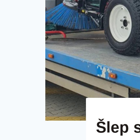
ŠLEP SLUŽBAA LUX 
Šlep 