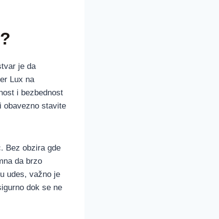
e?
tvar je da
der Lux na
rnost i bezbednost
 i obavezno stavite
. Bez obzira gde
emna da brzo
ju udes, važno je
 sigurno dok se ne