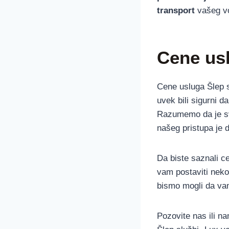
transport
vašeg vo
Cene us
Cene usluga Šlep s
uvek bili sigurni 
Razumemo da je sva
našeg pristupa je
Da biste saznali c
vam postaviti nekol
bismo mogli da vam
Pozovite nas ili na