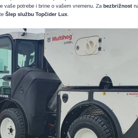
e vaše potrebe i brine o vašem vremenu. Za
bezbrižnost
na
ite
Šlep službu Topčider Lux
.