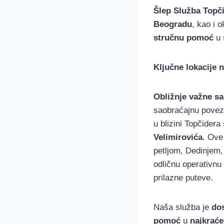
Šlep Služba Topč
Beogradu
, kao i 
stručnu pomoć
u 
Ključne lokacije 
Obližnje važne sa
saobraćajnu poveza
u blizini Topčidera
Velimirovića
. Ove
petljom, Dedinjem
odličnu operativnu 
prilazne puteve.
Naša služba je
do
pomoć
u
najkrać