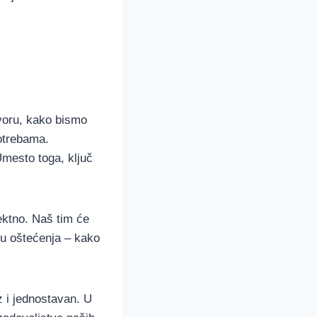
voru, kako bismo
potrebama.
mesto toga, ključ
ektno. Naš tim će
enu oštećenja – kako
z i jednostavan. U