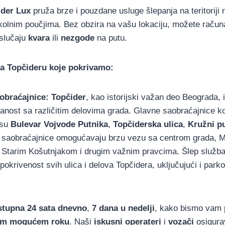
ider Lux
pruža brze i pouzdane usluge šlepanja na teritoriji 
okolnim poučjima. Bez obzira na vašu lokaciju, možete račun
slučaju
kvara
ili
nezgode
na putu.
na Topčideru koje pokrivamo:
obraćajnice:
Topčider
, kao istorijski važan deo Beograda,
nost sa različitim delovima grada. Glavne saobraćajnice koj
 su
Bulevar Vojvode Putnika
,
Topčiderska ulica
,
Kružni p
 saobraćajnice omogućavaju brzu vezu sa centrom grada, 
, Starim Košutnjakom i drugim važnim pravcima. Šlep služba
pokrivenost svih ulica i delova Topčidera, uključujući i park
stupna 24 sata dnevno
,
7 dana u nedelji
, kako bismo vam 
em mogućem roku
. Naši
iskusni operateri
i
vozači
osigura