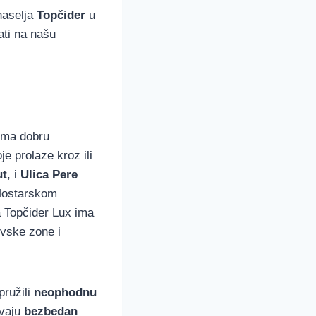
naselja
Topčider
u
ati na našu
 ima dobru
e prolaze kroz ili
ut
, i
Ulica Pere
Mostarskom
 Topčider Lux ima
ovske zone i
pružili
neophodnu
vaju
bezbedan