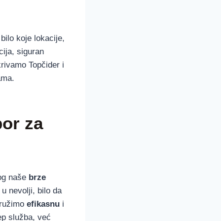
ilo koje lokacije,
ija, siguran
rivamo Topčider i
ama.
bor za
og naše
brze
u nevolji, bilo da
 pružimo
efikasnu
i
p služba, već