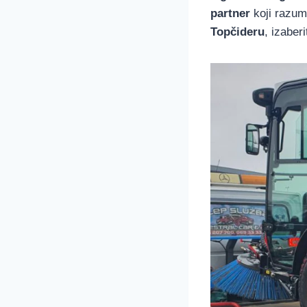
partner
koji razum
Topčideru
, izaber