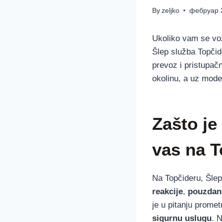
By
zeljko
фебруар 
Ukoliko vam se vozi
Šlep služba Topčid
prevoz i pristupa
okolinu, a uz mode
Zašto je
vas na 
Na Topčideru, Šlep
reakcije
,
pouzdan
je u pitanju prome
sigurnu uslugu
. 