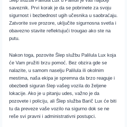
Šlep služba Palilula Lux u Paliluli je vaš najbolji
saveznik. Prvi korak je da se pobrinete za svoju
sigurnost i bezbednost ugih učesnika u saobraćaju.
Zatvorite sve prozore, uključite sigurnosna svetla i
obavezno stavite reflektujući trougao ako ste na
putu.
Nakon toga, pozovite Šlep službu Palilula Lux koja
će Vam pružiti brzu pomoć. Bez obzira gde se
nalazite, u samom naselju Palilula ili okolnim
mestima, naša ekipa je spremna da brzo reaguje i
obezbedi siguran šlep vašeg vozila do željene
lokacije. Ako je u pitanju udes, važno je da
pozovete i policiju, ali Šlep služba Barič Lux će biti
tu da preveze vaše vozilo na sigurno dok se ne
reše svi pravni i administrativni postupci.