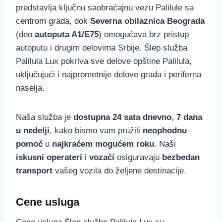
predstavlja ključnu saobraćajnu vezu Palilule sa
centrom grada, dok
Severna obilaznica Beograda
(deo
autoputa A1/E75
) omogućava brz pristup
autoputu i drugim delovima Srbije. Šlep služba
Palilula Lux pokriva sve delove opštine Palilula,
uključujući i najprometnije delove grada i periferna
naselja.
Naša služba je
dostupna 24 sata dnevno
,
7 dana
u nedelji
, kako bismo vam pružili
neophodnu
pomoć
u
najkraćem mogućem roku
. Naši
iskusni operateri
i
vozači
osiguravaju
bezbedan
transport
vašeg vozila do željene destinacije.
Cene usluga