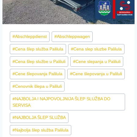
Post
#
Abschleppdienst
#
Abschleppwagen
Tags:
#
Cena šlep služba Palilula
#
Cena slep sluzbe Palilula
#
Cena šlep službe u Paliluli
#
Cene slepanja u Paliluli
#
Cene šlepovanja Palilula
#
Cene šlepovanja u Paliluli
#
Cenovnik šlepa u Paliluli
#
NAJBOLJA I NAJPOVOLJNIJA ŠLEP SLUŽBA DO
SERVISA
#
NAJBOLJA ŠLEP SLUŽBA
#
Najbolja šlep služba Palilula