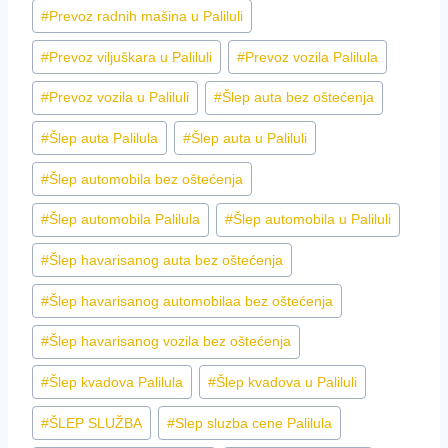
#
Prevoz radnih mašina u Paliluli
#
Prevoz viljuškara u Paliluli
#
Prevoz vozila Palilula
#
Prevoz vozila u Paliluli
#
Šlep auta bez oštećenja
#
Šlep auta Palilula
#
Šlep auta u Paliluli
#
Šlep automobila bez oštećenja
#
Šlep automobila Palilula
#
Šlep automobila u Paliluli
#
Šlep havarisanog auta bez oštećenja
#
Šlep havarisanog automobilaa bez oštećenja
#
Šlep havarisanog vozila bez oštećenja
#
Šlep kvadova Palilula
#
Šlep kvadova u Paliluli
#
ŠLEP SLUŽBA
#
Slep sluzba cene Palilula