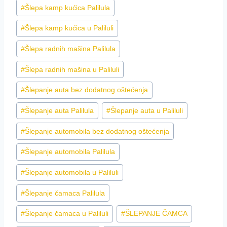
#
Šlepa kamp kućica Palilula
#
Šlepa kamp kućica u Paliluli
#
Šlepa radnih mašina Palilula
#
Šlepa radnih mašina u Paliluli
#
Šlepanje auta bez dodatnog oštećenja
#
Šlepanje auta Palilula
#
Šlepanje auta u Paliluli
#
Šlepanje automobila bez dodatnog oštećenja
#
Šlepanje automobila Palilula
#
Šlepanje automobila u Paliluli
#
Šlepanje čamaca Palilula
#
Šlepanje čamaca u Paliluli
#
ŠLEPANJE ČAMCA