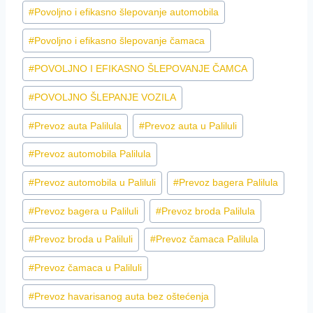
#
Povoljno i efikasno šlepovanje automobila
#
Povoljno i efikasno šlepovanje čamaca
#
POVOLJNO I EFIKASNO ŠLEPOVANJE ČAMCA
#
POVOLJNO ŠLEPANJE VOZILA
#
Prevoz auta Palilula
#
Prevoz auta u Paliluli
#
Prevoz automobila Palilula
#
Prevoz automobila u Paliluli
#
Prevoz bagera Palilula
#
Prevoz bagera u Paliluli
#
Prevoz broda Palilula
#
Prevoz broda u Paliluli
#
Prevoz čamaca Palilula
#
Prevoz čamaca u Paliluli
#
Prevoz havarisanog auta bez oštećenja