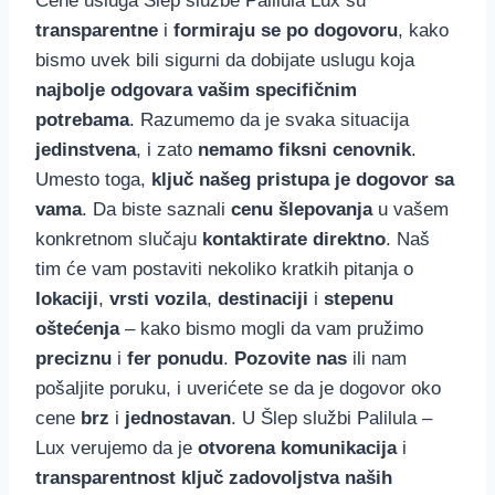
Cene usluga Šlep službe Palilula Lux su
transparentne
i
formiraju se po dogovoru
, kako
bismo uvek bili sigurni da dobijate uslugu koja
najbolje odgovara vašim specifičnim
potrebama
. Razumemo da je svaka situacija
jedinstvena
, i zato
nemamo fiksni cenovnik
.
Umesto toga,
ključ našeg pristupa je dogovor sa
vama
. Da biste saznali
cenu šlepovanja
u vašem
konkretnom slučaju
kontaktirate direktno
. Naš
tim će vam postaviti nekoliko kratkih pitanja o
lokaciji
,
vrsti vozila
,
destinaciji
i
stepenu
oštećenja
– kako bismo mogli da vam pružimo
preciznu
i
fer ponudu
.
Pozovite nas
ili nam
pošaljite poruku, i uverićete se da je dogovor oko
cene
brz
i
jednostavan
. U Šlep službi Palilula –
Lux verujemo da je
otvorena komunikacija
i
transparentnost
ključ zadovoljstva naših