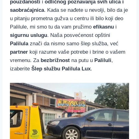
pouzdanosti
i
odličnog poznavanja svih ulica i
saobraćajnica
. Kada se nađete u nevolji, bilo da je
u pitanju prometna gužva u centru ili bilo koji deo
Palilule, mi smo tu da vam pružimo
efikasnu
i
sigurnu uslugu
. Naša posvećenost opštini
Palilula
znači da nismo samo šlep služba, već
partner
koji razume vaše potrebe i brine o vašem
vremenu. Za
bezbrižnost
na putu u
Paliluli
,
izaberite
Šlep službu Palilula Lux
.