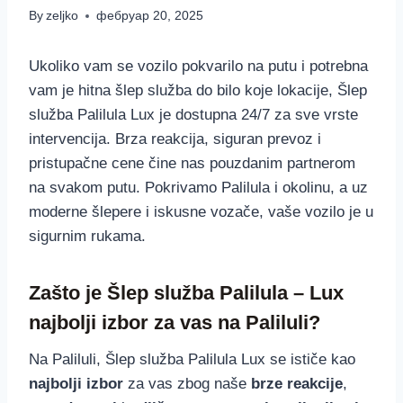
By
zeljko
фебруар 20, 2025
Ukoliko vam se vozilo pokvarilo na putu i potrebna
vam je hitna šlep služba do bilo koje lokacije, Šlep
služba Palilula Lux je dostupna 24/7 za sve vrste
intervencija. Brza reakcija, siguran prevoz i
pristupačne cene čine nas pouzdanim partnerom
na svakom putu. Pokrivamo Palilula i okolinu, a uz
moderne šlepere i iskusne vozače, vaše vozilo je u
sigurnim rukama.
Zašto je Šlep služba Palilula – Lux
najbolji izbor za vas na Paliluli?
Na Paliluli, Šlep služba Palilula Lux se ističe kao
najbolji izbor
za vas zbog naše
brze reakcije
,