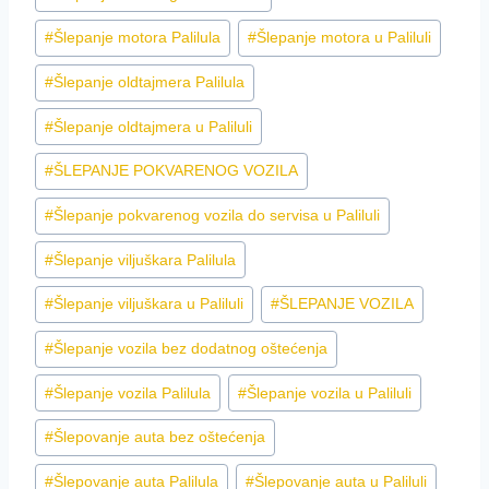
#
Šlepanje motora Palilula
#
Šlepanje motora u Paliluli
#
Šlepanje oldtajmera Palilula
#
Šlepanje oldtajmera u Paliluli
#
ŠLEPANJE POKVARENOG VOZILA
#
Šlepanje pokvarenog vozila do servisa u Paliluli
#
Šlepanje viljuškara Palilula
#
Šlepanje viljuškara u Paliluli
#
ŠLEPANJE VOZILA
#
Šlepanje vozila bez dodatnog oštećenja
#
Šlepanje vozila Palilula
#
Šlepanje vozila u Paliluli
#
Šlepovanje auta bez oštećenja
#
Šlepovanje auta Palilula
#
Šlepovanje auta u Paliluli