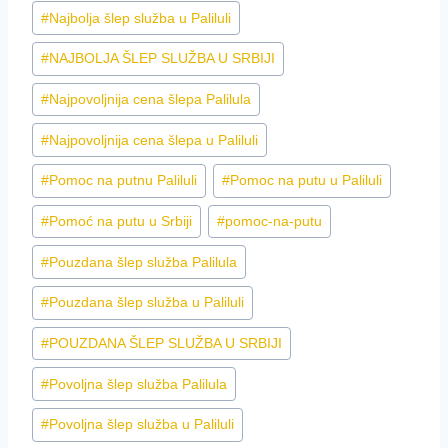
#
Najbolja šlep služba u Paliluli
#
NAJBOLJA ŠLEP SLUŽBA U SRBIJI
#
Najpovoljnija cena šlepa Palilula
#
Najpovoljnija cena šlepa u Paliluli
#
Pomoc na putnu Paliluli
#
Pomoc na putu u Paliluli
#
Pomoć na putu u Srbiji
#
pomoc-na-putu
#
Pouzdana šlep služba Palilula
#
Pouzdana šlep služba u Paliluli
#
POUZDANA ŠLEP SLUŽBA U SRBIJI
#
Povoljna šlep služba Palilula
#
Povoljna šlep služba u Paliluli