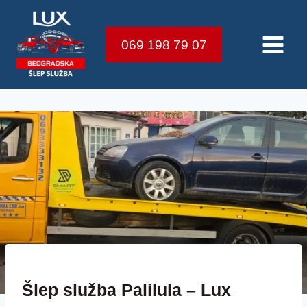
Skip
to
069 198 79 07
content
ŠLEP SLUŽBAA LUX BEOGRAD SRBIJA
Šlep služba Palilula – Lux