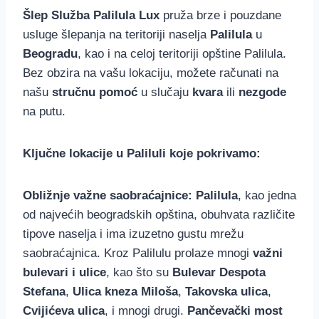
Šlep Služba Palilula Lux
pruža brze i pouzdane
usluge šlepanja na teritoriji naselja
Palilula
u
Beogradu
, kao i na celoj teritoriji opštine Palilula.
Bez obzira na vašu lokaciju, možete računati na
našu
stručnu pomoć
u slučaju
kvara
ili
nezgode
na putu.
Ključne lokacije u Paliluli koje pokrivamo:
Obližnje važne saobraćajnice:
Palilula
, kao jedna
od najvećih beogradskih opština, obuhvata različite
tipove naselja i ima izuzetno gustu mrežu
saobraćajnica. Kroz Palilulu prolaze mnogi
važni
bulevari i ulice
, kao što su
Bulevar Despota
Stefana
,
Ulica kneza Miloša
,
Takovska ulica
,
Cvijićeva ulica
, i mnogi drugi.
Pančevački most