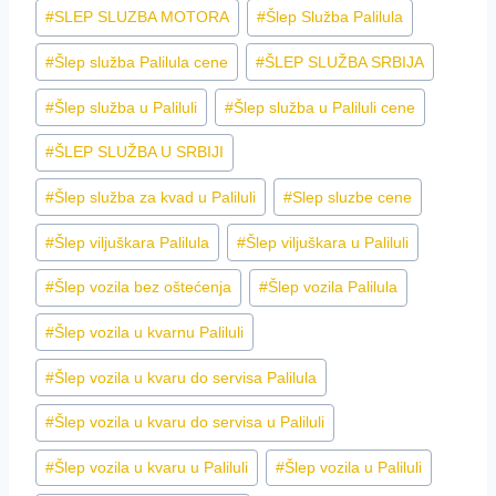
#
SLEP SLUZBA MOTORA
#
Šlep Služba Palilula
#
Šlep služba Palilula cene
#
ŠLEP SLUŽBA SRBIJA
#
Šlep služba u Paliluli
#
Šlep služba u Paliluli cene
#
ŠLEP SLUŽBA U SRBIJI
#
Šlep služba za kvad u Paliluli
#
Slep sluzbe cene
#
Šlep viljuškara Palilula
#
Šlep viljuškara u Paliluli
#
Šlep vozila bez oštećenja
#
Šlep vozila Palilula
#
Šlep vozila u kvarnu Paliluli
#
Šlep vozila u kvaru do servisa Palilula
#
Šlep vozila u kvaru do servisa u Paliluli
#
Šlep vozila u kvaru u Paliluli
#
Šlep vozila u Paliluli