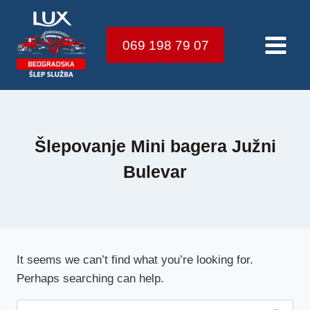
Skip
to
069 198 79 07
content
Šlepovanje Mini bagera Južni
Bulevar
It seems we can’t find what you’re looking for.
Perhaps searching can help.
Претрага