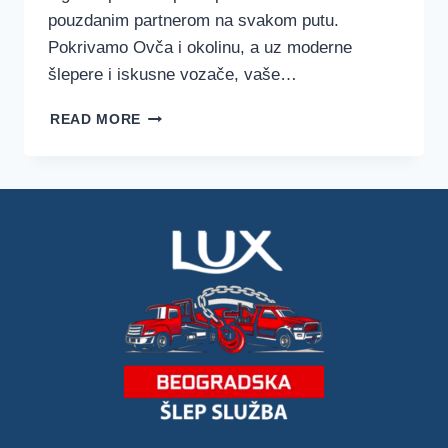
pouzdanim partnerom na svakom putu.
Pokrivamo Ovča i okolinu, a uz moderne
šlepere i iskusne vozače, vaše…
ŠLEP
READ MORE
SLUŽBA
OVČA
–
LUX