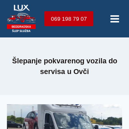
Skip
to
069 198 79 07
content
Šlepanje pokvarenog vozila do
servisa u Ovči