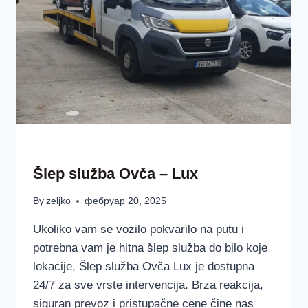
ŠLEP SLUŽBAA LUX BEOGRAD SRBIJA
Šlep služba Ovča – Lux
By
zeljko
фебруар 20, 2025
Ukoliko vam se vozilo pokvarilo na putu i
potrebna vam je hitna šlep služba do bilo koje
lokacije, Šlep služba Ovča Lux je dostupna
24/7 za sve vrste intervencija. Brza reakcija,
siguran prevoz i pristupačne cene čine nas