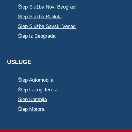
Šlep Služba Novi Beograd
Šlep Služba Palilula
Šlep Služba Savski Venac
Šlep iz Beograda
USLUGE
Šlep Automobila
Šlep Lakog Tereta
Šlep Kombija
Šlep Motora