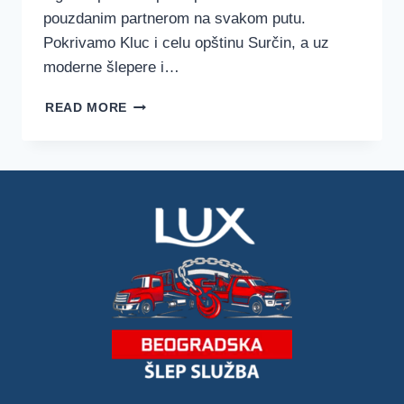
pouzdanim partnerom na svakom putu.
Pokrivamo Kluc i celu opštinu Surčin, a uz
moderne šlepere i…
ŠLEP
READ MORE
SLUŽBA
KLUC
–
LUX