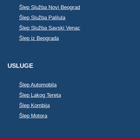
Šlep Služba Novi Beograd
Šlep Služba Palilula
Šlep Služba Savski Venac
Šlep iz Beograda
USLUGE
Šlep Automobila
Šlep Lakog Tereta
Šlep Kombija
Šlep Motora