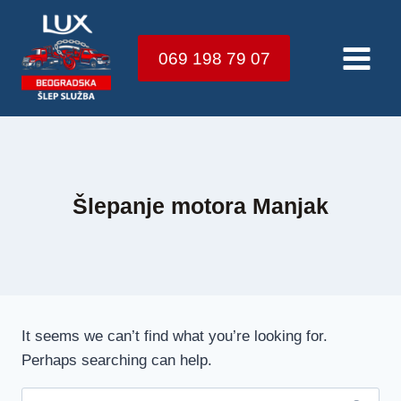
Skip
to
069 198 79 07
content
Šlepanje motora Manjak
It seems we can’t find what you’re looking for.
Perhaps searching can help.
Претрага