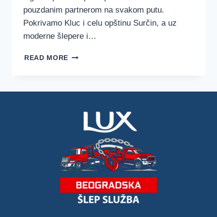
pouzdanim partnerom na svakom putu.
Pokrivamo Kluc i celu opštinu Surčin, a uz
moderne šlepere i…
ŠLEP
READ MORE
SLUŽBA
KLUC
–
LUX