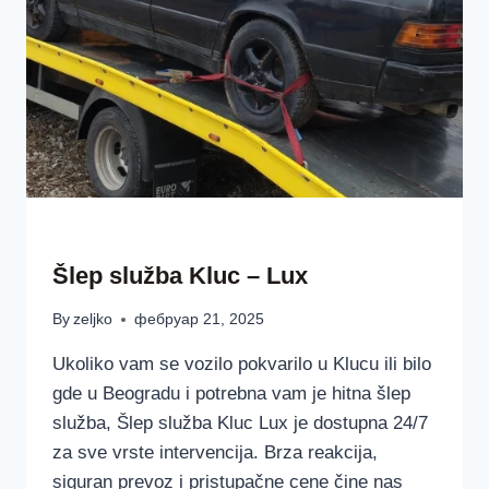
ŠLEP SLUŽBAA LUX BEOGRAD SRBIJA
Šlep služba Kluc – Lux
By
zeljko
фебруар 21, 2025
Ukoliko vam se vozilo pokvarilo u Klucu ili bilo
gde u Beogradu i potrebna vam je hitna šlep
služba, Šlep služba Kluc Lux je dostupna 24/7
za sve vrste intervencija. Brza reakcija,
siguran prevoz i pristupačne cene čine nas