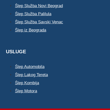
Šlep Služba Novi Beograd
Šlep Služba Palilula
Šlep Služba Savski Venac
Šlep iz Beograda
USLUGE
Šlep Automobila
Šlep Lakog Tereta
Šlep Kombija
Šlep Motora