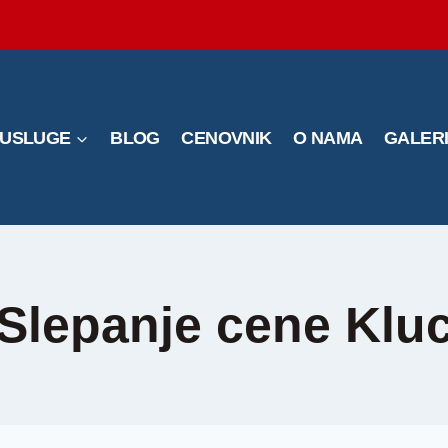
USLUGE
BLOG
CENOVNIK
O NAMA
GALER
Slepanje cene Klu