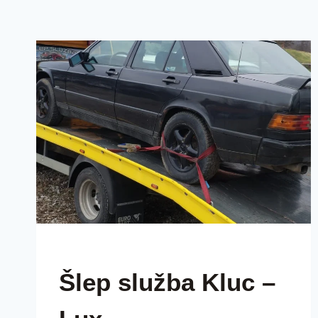
ŠLEP SLUŽBAA LUX BEOGRAD SRBIJA
Šlep služba Kluc –