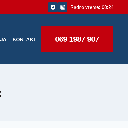
Radno vreme: 00:24
069 1987 907
IJA
KONTAKT
c