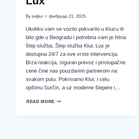
Lux
By
zeljko
фебруар 21, 2025
Ukoliko vam se vozilo pokvarilo u Klucu ili
bilo gde u Beogradu i potrebna vam je hitna
šlep služba, Šlep služba Kluc Lux je
dostupna 24/7 za sve vrste intervencija.
Brza reakcija, siguran prevoz i pristupačne
cene čine nas pouzdanim partnerom na
svakom putu. Pokrivamo Kluc i celu
opštinu Surčin, a uz moderne šlepere i…
ŠLEP
READ MORE
SLUŽBA
KLUC
–
LUX