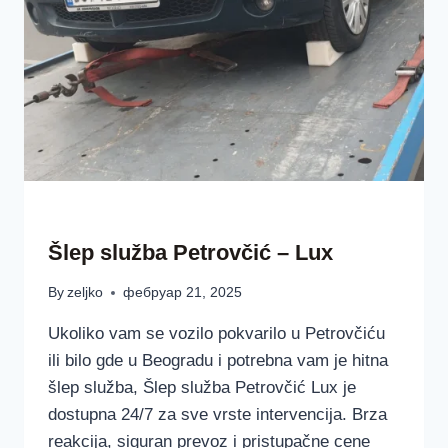
ŠLEP SLUŽBAA LUX BEOGRAD SRBIJA
Šlep služba Petrovčić – Lux
By
zeljko
фебруар 21, 2025
Ukoliko vam se vozilo pokvarilo u Petrovčiću
ili bilo gde u Beogradu i potrebna vam je hitna
šlep služba, Šlep služba Petrovčić Lux je
dostupna 24/7 za sve vrste intervencija. Brza
reakcija, siguran prevoz i pristupačne cene