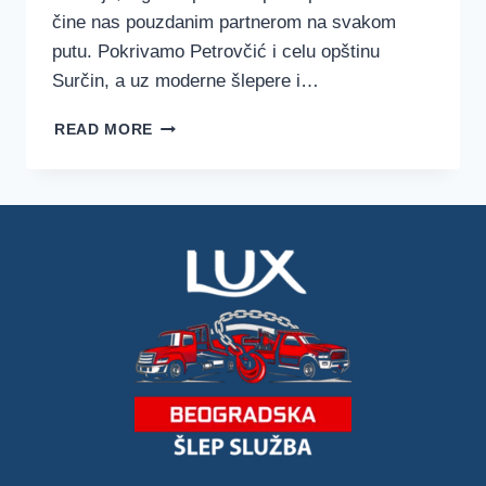
čine nas pouzdanim partnerom na svakom
putu. Pokrivamo Petrovčić i celu opštinu
Surčin, a uz moderne šlepere i…
ŠLEP
READ MORE
SLUŽBA
PETROVČIĆ
–
LUX