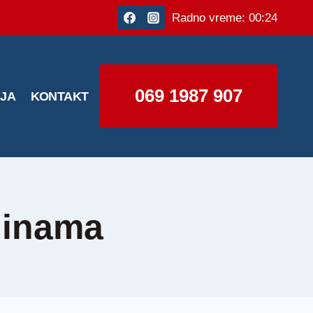
Radno vreme: 00:24
069 1987 907
IJA
KONTAKT
dinama