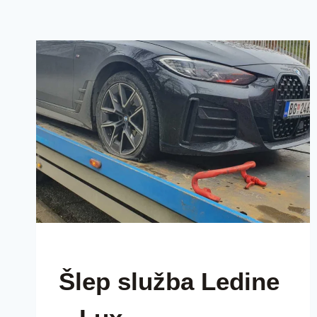
ŠLEP SLUŽBAA LUX BEOGRAD SRBIJA
Šlep služba Ledine