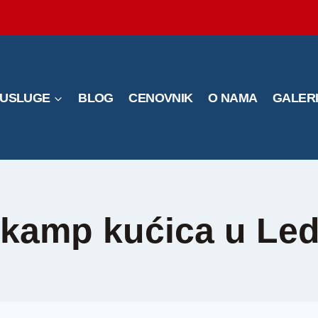
USLUGE
BLOG
CENOVNIK
O NAMA
GALER
 kamp kućica u Le