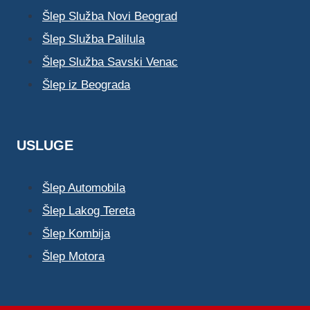
Šlep Služba Novi Beograd
Šlep Služba Palilula
Šlep Služba Savski Venac
Šlep iz Beograda
USLUGE
Šlep Automobila
Šlep Lakog Tereta
Šlep Kombija
Šlep Motora