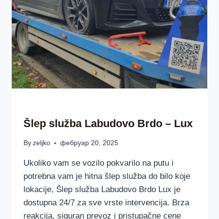
ŠLEP SLUŽBAA LUX BEOGRAD SRBIJA
Šlep služba Labudovo Brdo – Lux
By
zeljko
фебруар 20, 2025
Ukoliko vam se vozilo pokvarilo na putu i
potrebna vam je hitna šlep služba do bilo koje
lokacije, Šlep služba Labudovo Brdo Lux je
dostupna 24/7 za sve vrste intervencija. Brza
reakcija, siguran prevoz i pristupačne cene