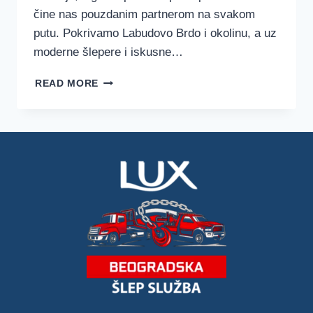
čine nas pouzdanim partnerom na svakom
putu. Pokrivamo Labudovo Brdo i okolinu, a uz
moderne šlepere i iskusne…
ŠLEP
READ MORE
SLUŽBA
LABUDOVO
BRDO
–
LUX