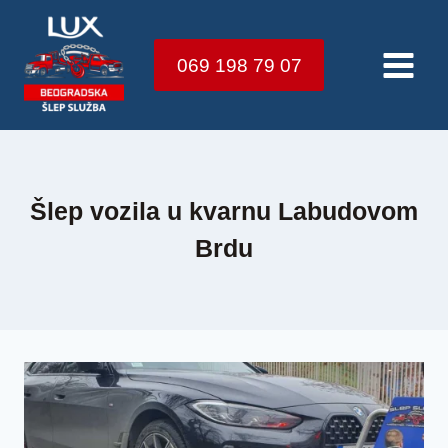
Skip
to
069 198 79 07
content
Šlep vozila u kvarnu Labudovom
Brdu