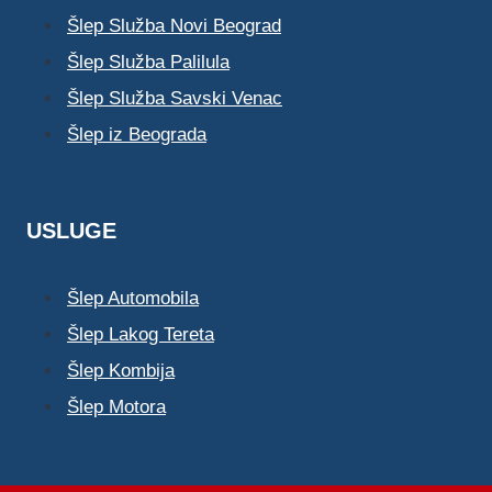
Šlep Služba Novi Beograd
Šlep Služba Palilula
Šlep Služba Savski Venac
Šlep iz Beograda
USLUGE
Šlep Automobila
Šlep Lakog Tereta
Šlep Kombija
Šlep Motora