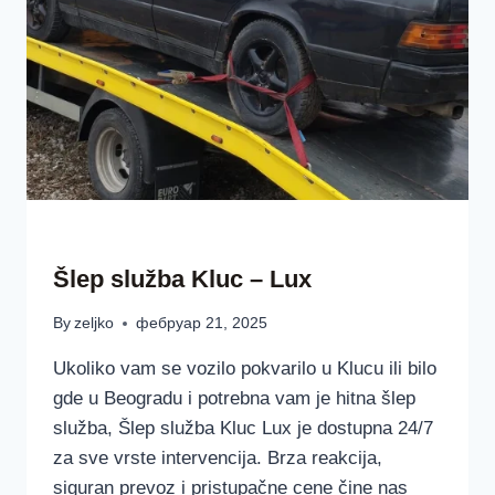
ŠLEP SLUŽBAA LUX BEOGRAD SRBIJA
Šlep služba Kluc – Lux
By
zeljko
фебруар 21, 2025
Ukoliko vam se vozilo pokvarilo u Klucu ili bilo
gde u Beogradu i potrebna vam je hitna šlep
služba, Šlep služba Kluc Lux je dostupna 24/7
za sve vrste intervencija. Brza reakcija,
siguran prevoz i pristupačne cene čine nas