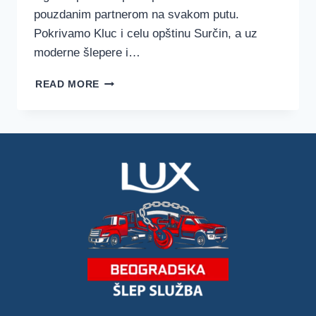
pouzdanim partnerom na svakom putu.
Pokrivamo Kluc i celu opštinu Surčin, a uz
moderne šlepere i…
ŠLEP
READ MORE
SLUŽBA
KLUC
–
LUX