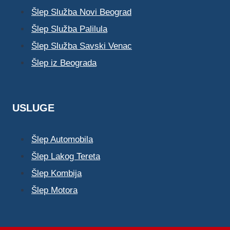
Šlep Služba Novi Beograd
Šlep Služba Palilula
Šlep Služba Savski Venac
Šlep iz Beograda
USLUGE
Šlep Automobila
Šlep Lakog Tereta
Šlep Kombija
Šlep Motora