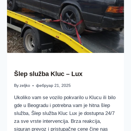
ŠLEP SLUŽBAA LUX BEOGRAD SRBIJA
Šlep služba Kluc – Lux
By
zeljko
фебруар 21, 2025
Ukoliko vam se vozilo pokvarilo u Klucu ili bilo
gde u Beogradu i potrebna vam je hitna šlep
služba, Šlep služba Kluc Lux je dostupna 24/7
za sve vrste intervencija. Brza reakcija,
siguran prevoz i pristupačne cene čine nas