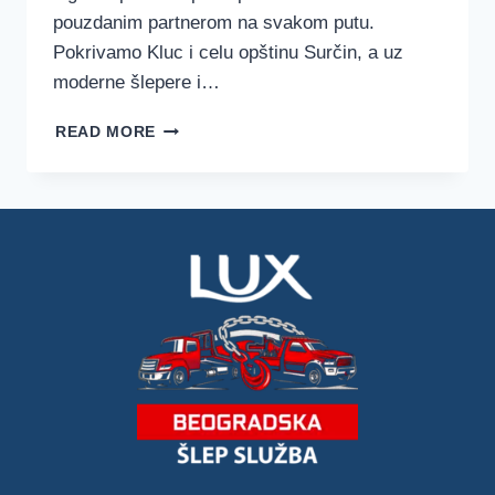
pouzdanim partnerom na svakom putu.
Pokrivamo Kluc i celu opštinu Surčin, a uz
moderne šlepere i…
ŠLEP
READ MORE
SLUŽBA
KLUC
–
LUX