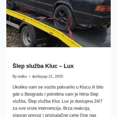
ŠLEP SLUŽBAA LUX BEOGRAD SRBIJA
Šlep služba Kluc – Lux
By
zeljko
фебруар 21, 2025
Ukoliko vam se vozilo pokvarilo u Klucu ili bilo
gde u Beogradu i potrebna vam je hitna šlep
služba, Šlep služba Kluc Lux je dostupna 24/7
za sve vrste intervencija. Brza reakcija,
siguran prevoz i pristupačne cene čine nas