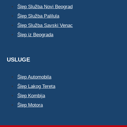
Šlep Služba Novi Beograd
Šlep Služba Palilula
Šlep Služba Savski Venac
Šlep iz Beograda
USLUGE
Šlep Automobila
Šlep Lakog Tereta
Šlep Kombija
Šlep Motora