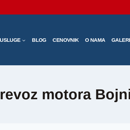
USLUGE
BLOG
CENOVNIK
O NAMA
GALER
revoz motora Bojn