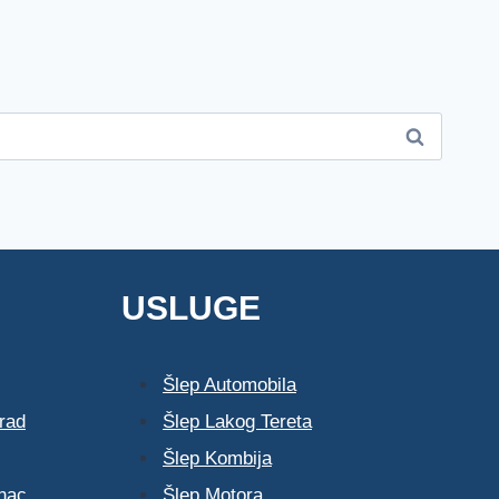
USLUGE
Šlep Automobila
rad
Šlep Lakog Tereta
Šlep Kombija
nac
Šlep Motora