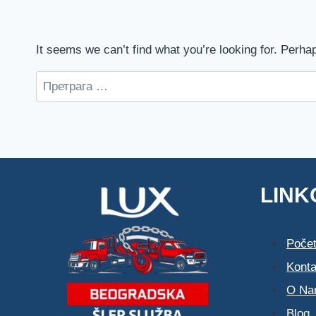
It seems we can’t find what you’re looking for. Perha
Претрага
за:
LINK
Poče
Konta
O Na
Blog