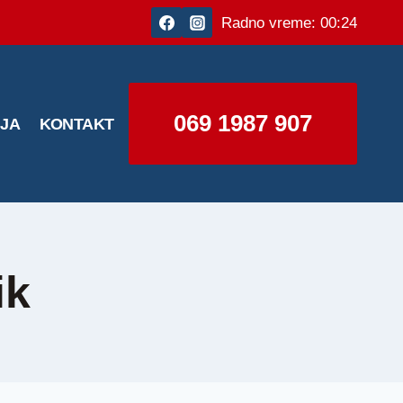
Radno vreme: 00:24
069 1987 907
IJA
KONTAKT
ik