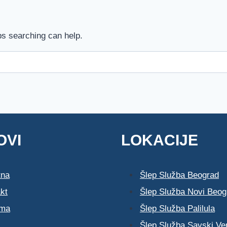
ps searching can help.
OVI
LOKACIJE
tna
Šlep Služba Beograd
kt
Šlep Služba Novi Beog
ma
Šlep Služba Palilula
Šlep Služba Savski Ve