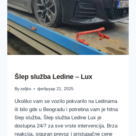
ŠLEP SLUŽBAA LUX BEOGRAD SRBIJA
Šlep služba Ledine – Lux
By
zeljko
фебруар 21, 2025
Ukoliko vam se vozilo pokvarilo na Ledinama
ili bilo gde u Beogradu i potrebna vam je hitna
šlep služba, Šlep služba Ledine Lux je
dostupna 24/7 za sve vrste intervencija. Brza
reakcija, siguran prevoz i pristupačne cene