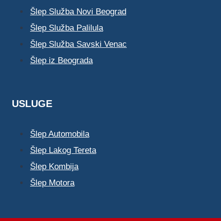
Šlep Služba Novi Beograd
Šlep Služba Palilula
Šlep Služba Savski Venac
Šlep iz Beograda
USLUGE
Šlep Automobila
Šlep Lakog Tereta
Šlep Kombija
Šlep Motora