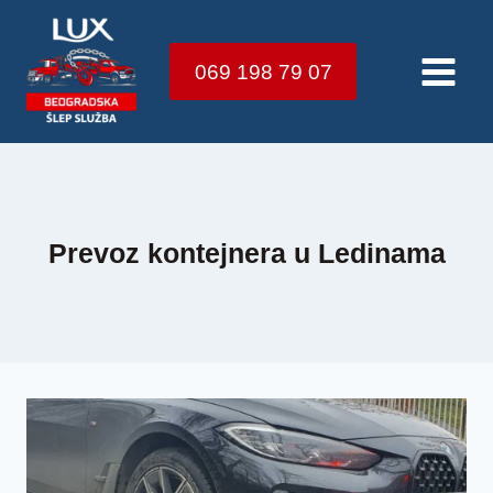
Skip
to
069 198 79 07
content
Prevoz kontejnera u Ledinama