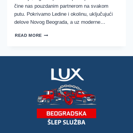
čine nas pouzdanim partnerom na svakom
putu. Pokrivamo Ledine i okolinu, uključujući
delove Novog Beograda, a uz moderne…
ŠLEP
READ MORE
SLUŽBA
LEDINE
–
LUX