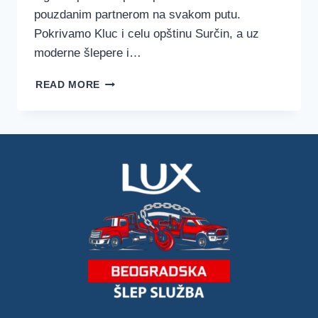
pouzdanim partnerom na svakom putu.
Pokrivamo Kluc i celu opštinu Surčin, a uz
moderne šlepere i…
ŠLEP
READ MORE
SLUŽBA
KLUC
–
LUX