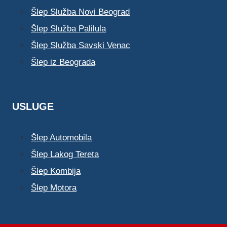
Šlep Služba Novi Beograd
Šlep Služba Palilula
Šlep Služba Savski Venac
Šlep iz Beograda
USLUGE
Šlep Automobila
Šlep Lakog Tereta
Šlep Kombija
Šlep Motora