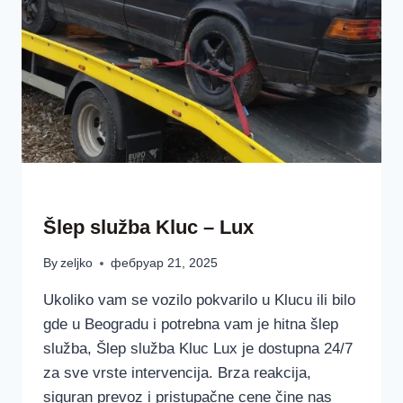
ŠLEP SLUŽBAA LUX BEOGRAD SRBIJA
Šlep služba Kluc – Lux
By
zeljko
фебруар 21, 2025
Ukoliko vam se vozilo pokvarilo u Klucu ili bilo
gde u Beogradu i potrebna vam je hitna šlep
služba, Šlep služba Kluc Lux je dostupna 24/7
za sve vrste intervencija. Brza reakcija,
siguran prevoz i pristupačne cene čine nas