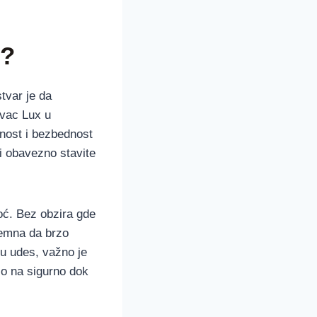
e?
tvar je da
evac Lux u
rnost i bezbednost
 i obavezno stavite
oć. Bez obzira gde
remna da brzo
ju udes, važno je
ilo na sigurno dok