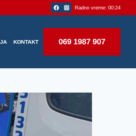
Radno vreme: 00:24
069 1987 907
IJA
KONTAKT