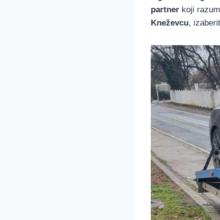
partner
koji razum
Kneževcu
, izaber