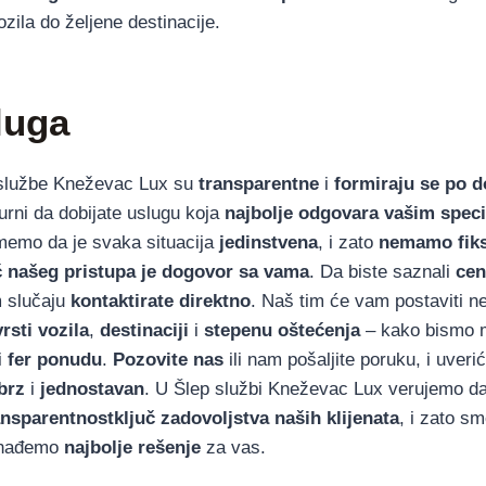
zila do željene destinacije.
luga
 službe Kneževac Lux su
transparentne
i
formiraju se po 
urni da dobijate uslugu koja
najbolje odgovara vašim spec
memo da je svaka situacija
jedinstvena
, i zato
nemamo fiks
č našeg pristupa je dogovor sa vama
. Da biste saznali
cen
 slučaju
kontaktirate direktno
. Naš tim će vam postaviti ne
vrsti vozila
,
destinaciji
i
stepenu oštećenja
– kako bismo 
i
fer ponudu
.
Pozovite nas
ili nam pošaljite poruku, i uveri
brz
i
jednostavan
. U Šlep službi Kneževac Lux verujemo d
ansparentnostključ zadovoljstva naših klijenata
, i zato s
onađemo
najbolje rešenje
za vas.