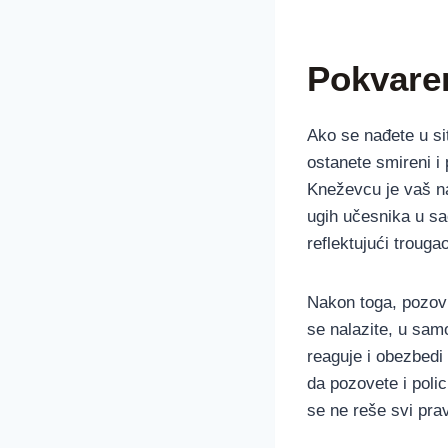
Pokvaren
Ako se nađete u sit
ostanete smireni i
Kneževcu je vaš na
ugih učesnika u sa
reflektujući trouga
Nakon toga, pozov
se nalazite, u sam
reaguje i obezbedi 
da pozovete i polic
se ne reše svi prav