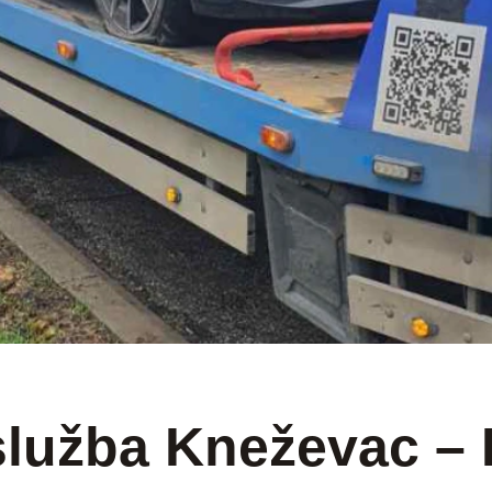
BEOGRAD SRBIJA
služba Kneževac –