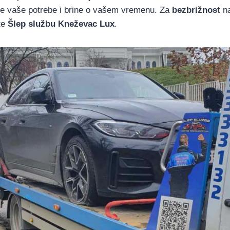
e vaše potrebe i brine o vašem vremenu. Za
bezbrižnost
na
ite
Šlep službu Kneževac Lux
.