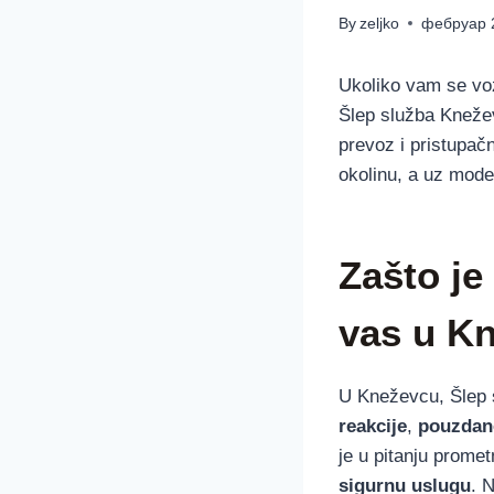
By
zeljko
фебруар 
Ukoliko vam se vozi
Šlep služba Knežev
prevoz i pristupa
okolinu, a uz mode
Zašto je
vas u K
U Kneževcu, Šlep 
reakcije
,
pouzdan
je u pitanju prome
sigurnu uslugu
. 