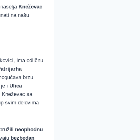
 naselja
Kneževac
unati na našu
ovici, ima odličnu
atrijarha
 omogućava brzu
je i
Ulica
je Kneževac sa
up svim delovima
pružili
neophodnu
vaju
bezbedan