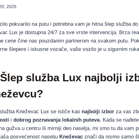
20, 2025
lo pokvarilo na putu i potrebna vam je hitna šlep služba do b
ac Lux je dostupna 24/7 za sve vrste intervencija. Brza rea
čne cene čine nas pouzdanim partnerom na svakom putu. Po
rne šlepere i iskusne vozače, vaše vozilo je u sigurnim ruk
 Šlep služba Lux najbolji iz
neževcu?
služba Kneževac Lux se ističe kao
najbolji izbor
za vas zb
osti
i
dobrog poznavanja lokalnih puteva
. Kada se nađete 
tna gužva u centru ili mirniji deo naselja, mi smo tu da vam
Naša posvećenost naselju
Kneževac
znači da nismo samo šl