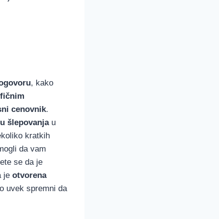
dogovoru
, kako
ifičnim
ni cenovnik
.
u šlepovanja
u
koliko kratkih
mogli da vam
ćete se da je
a je
otvorena
mo uvek spremni da