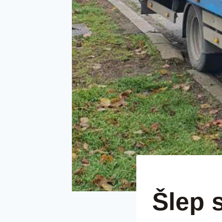
ŠLEP SLUŽBAA LUX 
Šlep 