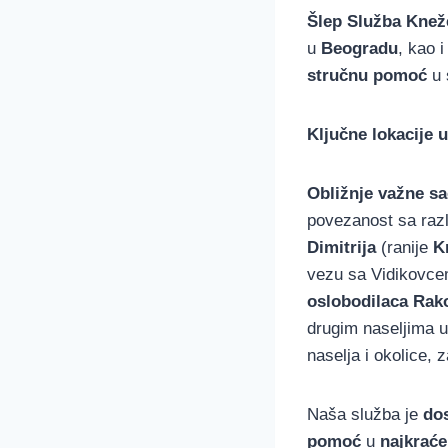
Šlep Služba Knež
u
Beogradu
, kao 
stručnu pomoć
u 
Ključne lokacije 
Obližnje važne sa
povezanost sa raz
Dimitrija
(ranije
K
vezu sa Vidikovce
oslobodilaca Rak
drugim naseljima u
naselja i okolice, 
Naša služba je
do
pomoć
u
najkrać