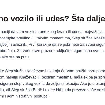
o vozilo ili udes? Šta dalj
uaciji da vam vozilo stane zbog kvara ili udesa, najvažnija s
 postupite pravilno. U takvim momentima, Šlep služba Knež
jbolji saveznik. Prvi korak je da se pobrinete za svoju sigu
obraćaju. Zatvorite sve prozore, uključite sigurnosna svetla
o ako ste na putu.
ite Šlep službu Kneževac Lux koja će Vam pružiti brzu pom
om naselju Kneževac ili okolnim mestima, naša ekipa je sp
siguran šlep vašeg vozila do željene lokacije. Ako je u pitan
iju, ali Šlep služba Barič Lux će biti tu da preveze vaše voz
ni i administrativni postupci.