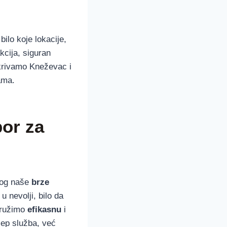
ilo koje lokacije,
kcija, siguran
krivamo Kneževac i
ama.
bor za
og naše
brze
u nevolji, bilo da
 pružimo
efikasnu
i
ep služba, već