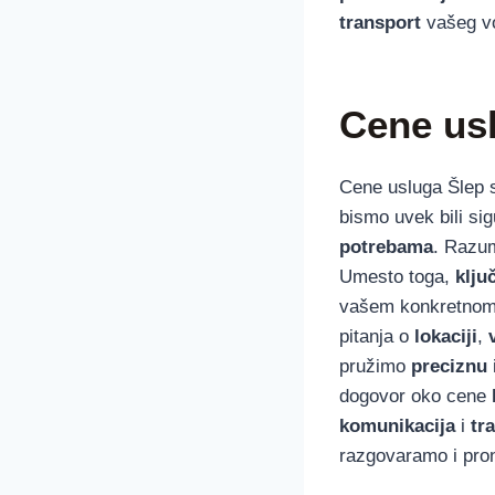
transport
vašeg vo
Cene us
Cene usluga Šlep
bismo uvek bili sig
potrebama
. Razu
Umesto toga,
klju
vašem konkretnom
pitanja o
lokaciji
,
pružimo
preciznu
dogovor oko cene
komunikacija
i
tr
razgovaramo i pr