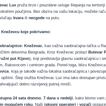
evac Lux
pruža brze i pouzdane usluge šlepanja na teritoriji
i okolnim poučjima. Bez obzira na vašu lokaciju, možete rač
slučaju
kvara
ili
nezgode
na putu.
u Kneževcu koje pokrivamo:
obraćajnice:
Kneževac
, kao važna saobraćajna tačka u Rak
ličitim delovima Beograda. Kroz Kneževac prolazi
Bulevar P
ružni put Kijevo
), koji predstavlja glavnu saobraćajnicu i
m, Rakovocom i centrom grada. Pored toga, blizu Kneževca 
ovice
, koja je takođe važna lokalna saobraćajnica i povezu
 opštini. Šlep služba Kneževac Lux ima lako dostupan prist
zahvaljujući dobro razvijenoj putnoj mreži.
stupna 24 sata dnevno
,
7 dana u nedelji
, kako bismo vam 
em mogućem roku
. Naši
iskusni operateri
i
vozači
osigura